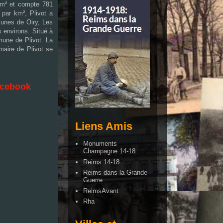
 km² et compte 781
 par km², Plivot a
munes de Oiry, Les
s environs. Situé à
mune de Plivot. La
aire de Plivot se
Facebook
Liens Amis
Monuments
Champagne 14-18
Reims 14-18
Reims dans la Grande
Guerre
ReimsAvant
Rha