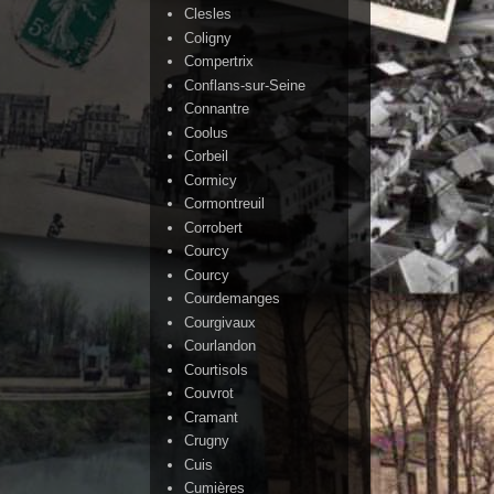
Clesles
Coligny
Compertrix
Conflans-sur-Seine
Connantre
Coolus
Corbeil
Cormicy
Cormontreuil
Corrobert
Courcy
Courcy
Courdemanges
Courgivaux
Courlandon
Courtisols
Couvrot
Cramant
Crugny
Cuis
Cumières