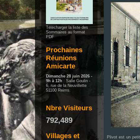
Télécharger la liste des
Sommaires au format
PDF
Prochaines
Réunions
Amicarte
Dimanche 28 juin 2026 -
9h à 12h
: Salle Goulin -
6, rue de la Neuvillette
51100 Reims.
Nbre Visiteurs
792,489
Villages et
Plivot est un pet