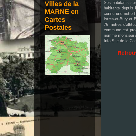
Villes de la
Ses habitants son
habitants depuis 
MARNE en
connu une nette h
Cartes
Istres-et-Bury et 
76 mètres d'altit
Postales
commune est proc
nomme monsieur 
Info-Site de la 
Retrouv