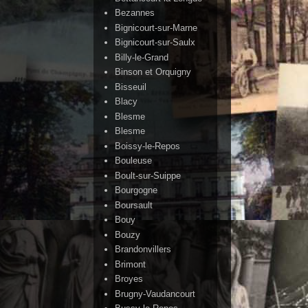
Bezannes
Bignicourt-sur-Marne
Bignicourt-sur-Saulx
Billy-le-Grand
Binson et Orquigny
Bisseuil
Blacy
Blesme
Blesme
Boissy-le-Repos
Bouleuse
Boult-sur-Suippe
Bourgogne
Boursault
Bouy
Bouzy
Brandonvillers
Brimont
Broyes
Brugny-Vaudancourt