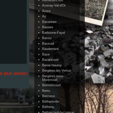
Auménancourt
Avenay-Val-d'Or
Avize
Ay
Baconnes
Bannes
Barbonne-Fayel
Bassu
Bassuet
Baudement
Baye
Bazancourt
Beine-Nauroy
Bergères-lès-Vertus
le plus ancien
Bergères-sous-
Montmirail
Berméricourt
Berru
Berzieux
Bétheniville
Bétheny
Bettancourt-la-Longue