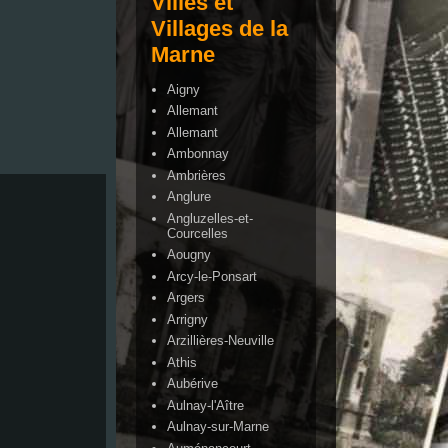
Villes et
Villages de la
Marne
Aigny
Allemant
Allemant
Ambonnay
Ambrières
Anglure
Angluzelles-et-
Courcelles
Aougny
Arcy-le-Ponsart
Argers
Arrigny
Arzillières-Neuville
Athis
Aubérive
Aulnay-l'Aître
Aulnay-sur-Marne