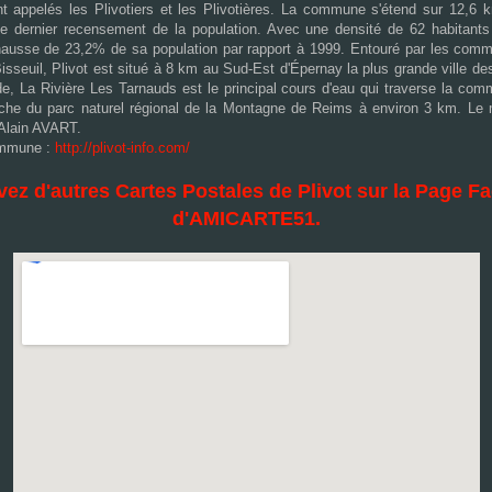
t appelés les Plivotiers et les Plivotières. La commune s'étend sur 12,6
le dernier recensement de la population. Avec une densité de 62 habitants
ausse de 23,2% de sa population par rapport à 1999. Entouré par les com
Bisseuil, Plivot est situé à 8 km au Sud-Est d'Épernay la plus grande ville de
ude, La Rivière Les Tarnauds est le principal cours d'eau qui traverse la com
he du parc naturel régional de la Montagne de Reims à environ 3 km. Le m
Alain AVART.
Commune :
http://plivot-info.com/
ez d'autres Cartes Postales de Plivot sur la Page 
d'AMICARTE51.