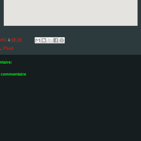
te51
à
08:19
e
,
Plivot
taire:
n commentaire