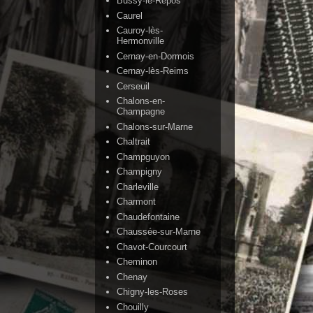
Bussy-le-Repos
Caurel
Cauroy-lès-
Hermonville
Cernay-en-Dormois
Cernay-lès-Reims
Cerseuil
Chalons-en-
Champagne
Chalons-sur-Marne
Chaltrait
Champguyon
Champigny
Charleville
Charmont
Chaudefontaine
Chaussée-sur-Marne
Chavot-Courcourt
Cheminon
Chenay
Chigny-les-Roses
Chouilly